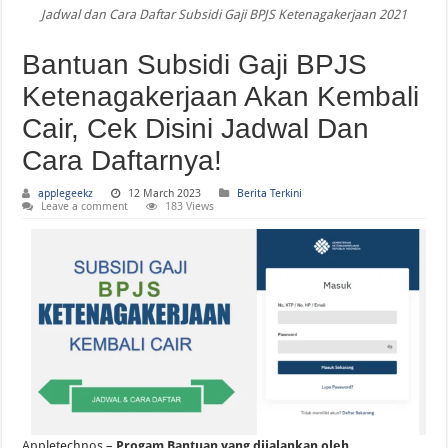
Jadwal dan Cara Daftar Subsidi Gaji BPJS Ketenagakerjaan 2021
Apple Developer App Dapat Desain “Liquid Glass” Baru dan Sticker WWDC 20
Bantuan Subsidi Gaji BPJS
Ketenagakerjaan Akan Kembali
Cair, Cek Disini Jadwal Dan
Cara Daftarnya!
applegeekz
12 March 2023
Berita Terkini
Leave a comment
183 Views
Appletechnos –
Progam Bantuan yang dijalankan oleh