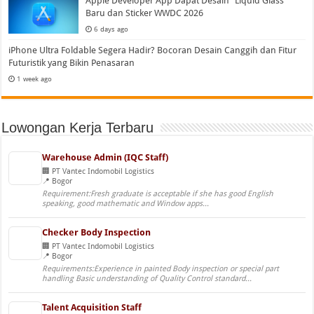
Apple Developer App Dapat Desain “Liquid Glass”
Baru dan Sticker WWDC 2026
6 days ago
iPhone Ultra Foldable Segera Hadir? Bocoran Desain Canggih dan Fitur
Futuristik yang Bikin Penasaran
1 week ago
Lowongan Kerja Terbaru
Warehouse Admin (IQC Staff)
PT Vantec Indomobil Logistics
Bogor
Requirement:Fresh graduate is acceptable if she has good English
speaking, good mathematic and Window apps...
Checker Body Inspection
PT Vantec Indomobil Logistics
Bogor
Requirements:Experience in painted Body inspection or special part
handling Basic understanding of Quality Control standard...
Talent Acquisition Staff