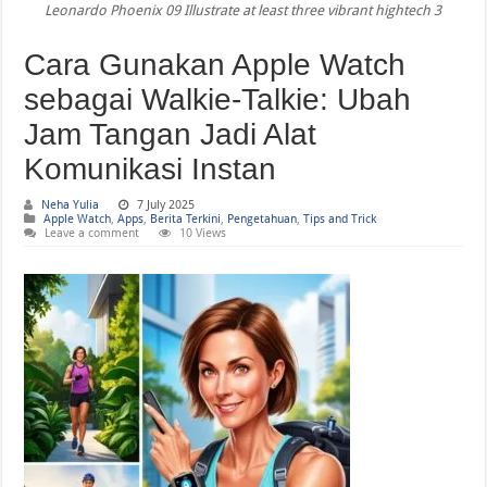
Leonardo Phoenix 09 Illustrate at least three vibrant hightech 3
WWDC 2026 Bikin Heboh! Siri AI dan Fitur Pintar Terbaru iPhone yang Siap M
Cara Gunakan Apple Watch
sebagai Walkie-Talkie: Ubah
Jam Tangan Jadi Alat
Komunikasi Instan
Neha Yulia
7 July 2025
Apple Watch
,
Apps
,
Berita Terkini
,
Pengetahuan
,
Tips and Trick
Leave a comment
10 Views