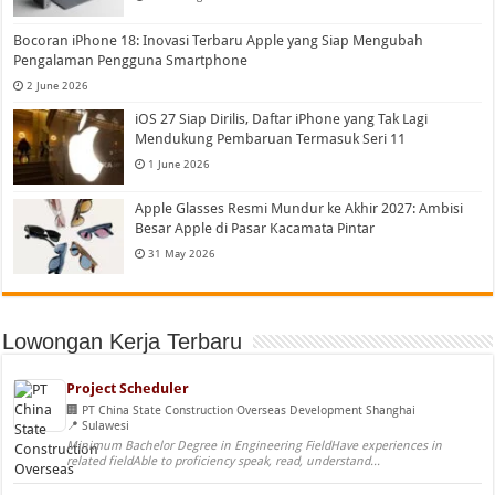
Bocoran iPhone 18: Inovasi Terbaru Apple yang Siap Mengubah
Pengalaman Pengguna Smartphone
2 June 2026
iOS 27 Siap Dirilis, Daftar iPhone yang Tak Lagi
Mendukung Pembaruan Termasuk Seri 11
1 June 2026
Apple Glasses Resmi Mundur ke Akhir 2027: Ambisi
Besar Apple di Pasar Kacamata Pintar
31 May 2026
Lowongan Kerja Terbaru
Project Scheduler
PT China State Construction Overseas Development Shanghai
Sulawesi
Minimum Bachelor Degree in Engineering FieldHave experiences in
related fieldAble to proficiency speak, read, understand...