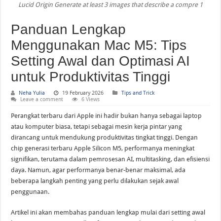
Lucid Origin Generate at least 3 images that describe a compre 1
WWDC 2026 Bikin Heboh! Siri AI dan Fitur Pintar Terbaru iPhone yang Siap M
Panduan Lengkap
Menggunakan Mac M5: Tips
Setting Awal dan Optimasi AI
untuk Produktivitas Tinggi
Neha Yulia
19 February 2026
Tips and Trick
Leave a comment
6 Views
Perangkat terbaru dari Apple ini hadir bukan hanya sebagai laptop
atau komputer biasa, tetapi sebagai mesin kerja pintar yang
dirancang untuk mendukung produktivitas tingkat tinggi. Dengan
chip generasi terbaru Apple Silicon M5, performanya meningkat
signifikan, terutama dalam pemrosesan AI, multitasking, dan efisiensi
daya. Namun, agar performanya benar-benar maksimal, ada
beberapa langkah penting yang perlu dilakukan sejak awal
penggunaan.
Artikel ini akan membahas panduan lengkap mulai dari setting awal