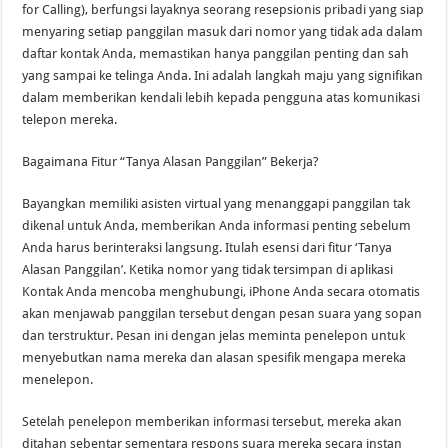
for Calling), berfungsi layaknya seorang resepsionis pribadi yang siap
menyaring setiap panggilan masuk dari nomor yang tidak ada dalam
daftar kontak Anda, memastikan hanya panggilan penting dan sah
yang sampai ke telinga Anda. Ini adalah langkah maju yang signifikan
dalam memberikan kendali lebih kepada pengguna atas komunikasi
telepon mereka.
Bagaimana Fitur “Tanya Alasan Panggilan” Bekerja?
Bayangkan memiliki asisten virtual yang menanggapi panggilan tak
dikenal untuk Anda, memberikan Anda informasi penting sebelum
Anda harus berinteraksi langsung. Itulah esensi dari fitur ‘Tanya
Alasan Panggilan’. Ketika nomor yang tidak tersimpan di aplikasi
Kontak Anda mencoba menghubungi, iPhone Anda secara otomatis
akan menjawab panggilan tersebut dengan pesan suara yang sopan
dan terstruktur. Pesan ini dengan jelas meminta penelepon untuk
menyebutkan nama mereka dan alasan spesifik mengapa mereka
menelepon.
Setelah penelepon memberikan informasi tersebut, mereka akan
ditahan sebentar sementara respons suara mereka secara instan