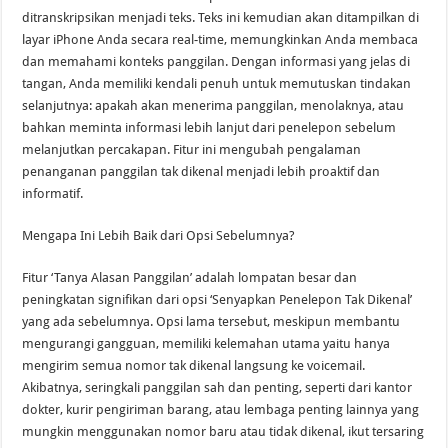
ditranskripsikan menjadi teks. Teks ini kemudian akan ditampilkan di
layar iPhone Anda secara real-time, memungkinkan Anda membaca
dan memahami konteks panggilan. Dengan informasi yang jelas di
tangan, Anda memiliki kendali penuh untuk memutuskan tindakan
selanjutnya: apakah akan menerima panggilan, menolaknya, atau
bahkan meminta informasi lebih lanjut dari penelepon sebelum
melanjutkan percakapan. Fitur ini mengubah pengalaman
penanganan panggilan tak dikenal menjadi lebih proaktif dan
informatif.
Mengapa Ini Lebih Baik dari Opsi Sebelumnya?
Fitur ‘Tanya Alasan Panggilan’ adalah lompatan besar dan
peningkatan signifikan dari opsi ‘Senyapkan Penelepon Tak Dikenal’
yang ada sebelumnya. Opsi lama tersebut, meskipun membantu
mengurangi gangguan, memiliki kelemahan utama yaitu hanya
mengirim semua nomor tak dikenal langsung ke voicemail.
Akibatnya, seringkali panggilan sah dan penting, seperti dari kantor
dokter, kurir pengiriman barang, atau lembaga penting lainnya yang
mungkin menggunakan nomor baru atau tidak dikenal, ikut tersaring