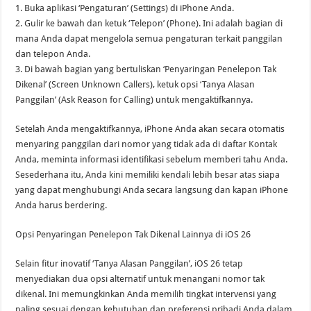
1. Buka aplikasi ‘Pengaturan’ (Settings) di iPhone Anda.
2. Gulir ke bawah dan ketuk ‘Telepon’ (Phone). Ini adalah bagian di
mana Anda dapat mengelola semua pengaturan terkait panggilan
dan telepon Anda.
3. Di bawah bagian yang bertuliskan ‘Penyaringan Penelepon Tak
Dikenal’ (Screen Unknown Callers), ketuk opsi ‘Tanya Alasan
Panggilan’ (Ask Reason for Calling) untuk mengaktifkannya.
Setelah Anda mengaktifkannya, iPhone Anda akan secara otomatis
menyaring panggilan dari nomor yang tidak ada di daftar Kontak
Anda, meminta informasi identifikasi sebelum memberi tahu Anda.
Sesederhana itu, Anda kini memiliki kendali lebih besar atas siapa
yang dapat menghubungi Anda secara langsung dan kapan iPhone
Anda harus berdering.
Opsi Penyaringan Penelepon Tak Dikenal Lainnya di iOS 26
Selain fitur inovatif ‘Tanya Alasan Panggilan’, iOS 26 tetap
menyediakan dua opsi alternatif untuk menangani nomor tak
dikenal. Ini memungkinkan Anda memilih tingkat intervensi yang
paling sesuai dengan kebutuhan dan preferensi pribadi Anda dalam