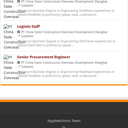
PT China State Construction Overseas Development Shanghai
Sulawesi
Minimum Bachelor Degree in Engineering FieldHave experiences in
related fieldAble to proficiency speak, read, understand...
Logistic Staff
PT China State Construction Overseas Development Shanghai
Sulawesi
Minimum Bachelor Degree in Engineering Field Have experiences in
related field Able to proficiency speak,...
Senior Procurement Engineer
PT China State Construction Overseas Development Shanghai
Sulawesi
Minimum Bachelor Degree in Engineering FieldHave experiences in
related fieldAble to proficiency speak, read, understand...
Appletechnos Team