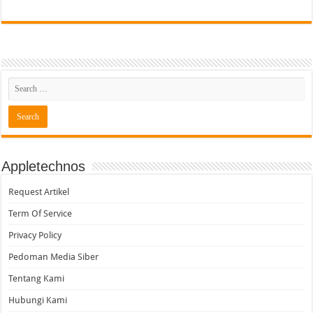
Appletechnos
Request Artikel
Term Of Service
Privacy Policy
Pedoman Media Siber
Tentang Kami
Hubungi Kami