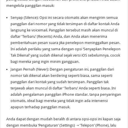
mengelola panggilan masuk:
Senyap (Silence): Opsi ini secara otomatis akan mengirim semua
panggilan dari nomor yang tidak tersimpan di daftar kontak Anda
langsung ke voicemail. Panggilan tersebut masih akan muncul di
daftar ‘Terbaru’ (Recents) Anda, dan Anda akan menerima
pemberitahuan pesan suara jika penelepon meninggalkan pesan.
Ini adalah perilaku yang sama dengan opsi ‘Senyapkan Penelepon
Tak Dikenal’ yang sudah dikenal sejak versi iOS sebelumnya, cocok
bagi mereka yang ingin minim gangguan.
Jangan Pernah (Never): Dengan pengaturan ini, panggilan dari
nomor tak dikenal akan berdering seperti biasa, sama seperti
panggilan dari kontak yang sudah tersimpan. Panggilan tak
terjawab akan muncul di daftar ‘Terbaru’ Anda seperti biasa. Ini
adalah pengalaman panggilan iPhone standar, tanpa penyaringan
otomatis, ideal bagi mereka yang tidak ingin ada intervensi
apapun terhadap panggilan masuk.
Anda dapat dengan mudah beralih di antara opsi-opsi ini kapan saja
dengan membuka ‘Pengaturan’ (Settings) ➝ ‘Telepon’ (Phone), lalu