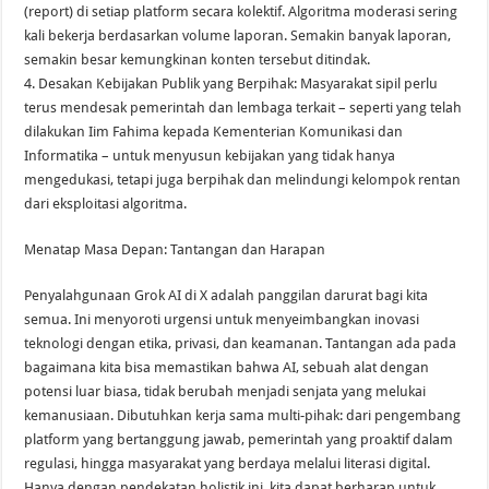
(report) di setiap platform secara kolektif. Algoritma moderasi sering
kali bekerja berdasarkan volume laporan. Semakin banyak laporan,
semakin besar kemungkinan konten tersebut ditindak.
4. Desakan Kebijakan Publik yang Berpihak: Masyarakat sipil perlu
terus mendesak pemerintah dan lembaga terkait – seperti yang telah
dilakukan Iim Fahima kepada Kementerian Komunikasi dan
Informatika – untuk menyusun kebijakan yang tidak hanya
mengedukasi, tetapi juga berpihak dan melindungi kelompok rentan
dari eksploitasi algoritma.
Menatap Masa Depan: Tantangan dan Harapan
Penyalahgunaan Grok AI di X adalah panggilan darurat bagi kita
semua. Ini menyoroti urgensi untuk menyeimbangkan inovasi
teknologi dengan etika, privasi, dan keamanan. Tantangan ada pada
bagaimana kita bisa memastikan bahwa AI, sebuah alat dengan
potensi luar biasa, tidak berubah menjadi senjata yang melukai
kemanusiaan. Dibutuhkan kerja sama multi-pihak: dari pengembang
platform yang bertanggung jawab, pemerintah yang proaktif dalam
regulasi, hingga masyarakat yang berdaya melalui literasi digital.
Hanya dengan pendekatan holistik ini, kita dapat berharap untuk