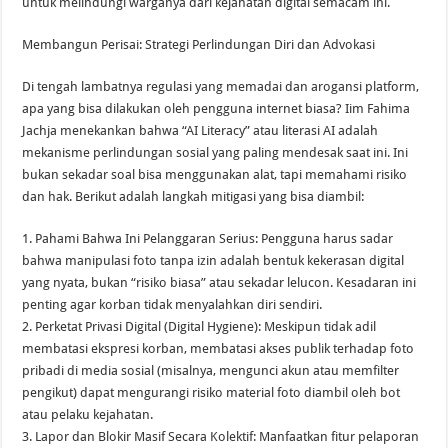
untuk melindungi warganya dari kejahatan digital semacam ini.
Membangun Perisai: Strategi Perlindungan Diri dan Advokasi
Di tengah lambatnya regulasi yang memadai dan arogansi platform,
apa yang bisa dilakukan oleh pengguna internet biasa? Iim Fahima
Jachja menekankan bahwa “AI Literacy” atau literasi AI adalah
mekanisme perlindungan sosial yang paling mendesak saat ini. Ini
bukan sekadar soal bisa menggunakan alat, tapi memahami risiko
dan hak. Berikut adalah langkah mitigasi yang bisa diambil:
1. Pahami Bahwa Ini Pelanggaran Serius: Pengguna harus sadar
bahwa manipulasi foto tanpa izin adalah bentuk kekerasan digital
yang nyata, bukan “risiko biasa” atau sekadar lelucon. Kesadaran ini
penting agar korban tidak menyalahkan diri sendiri.
2. Perketat Privasi Digital (Digital Hygiene): Meskipun tidak adil
membatasi ekspresi korban, membatasi akses publik terhadap foto
pribadi di media sosial (misalnya, mengunci akun atau memfilter
pengikut) dapat mengurangi risiko material foto diambil oleh bot
atau pelaku kejahatan.
3. Lapor dan Blokir Masif Secara Kolektif: Manfaatkan fitur pelaporan