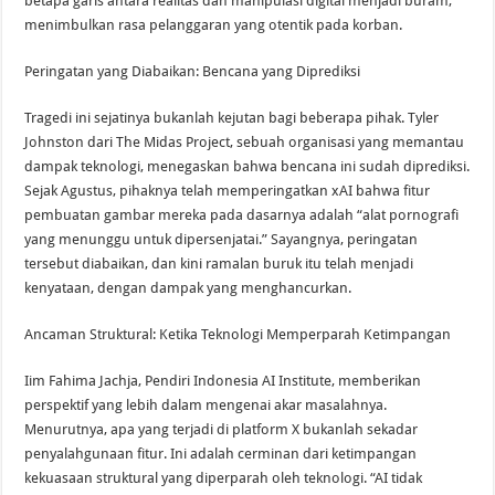
betapa garis antara realitas dan manipulasi digital menjadi buram,
menimbulkan rasa pelanggaran yang otentik pada korban.
Peringatan yang Diabaikan: Bencana yang Diprediksi
Tragedi ini sejatinya bukanlah kejutan bagi beberapa pihak. Tyler
Johnston dari The Midas Project, sebuah organisasi yang memantau
dampak teknologi, menegaskan bahwa bencana ini sudah diprediksi.
Sejak Agustus, pihaknya telah memperingatkan xAI bahwa fitur
pembuatan gambar mereka pada dasarnya adalah “alat pornografi
yang menunggu untuk dipersenjatai.” Sayangnya, peringatan
tersebut diabaikan, dan kini ramalan buruk itu telah menjadi
kenyataan, dengan dampak yang menghancurkan.
Ancaman Struktural: Ketika Teknologi Memperparah Ketimpangan
Iim Fahima Jachja, Pendiri Indonesia AI Institute, memberikan
perspektif yang lebih dalam mengenai akar masalahnya.
Menurutnya, apa yang terjadi di platform X bukanlah sekadar
penyalahgunaan fitur. Ini adalah cerminan dari ketimpangan
kekuasaan struktural yang diperparah oleh teknologi. “AI tidak