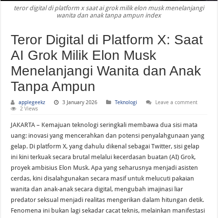
teror digital di platform x saat ai grok milik elon musk menelanjangi
Rumor Terbaru iOS 27: Menu Pengaturan AirPods Baru dan Fitur Canggih Lainn
wanita dan anak tanpa ampun index
Teror Digital di Platform X: Saat
AI Grok Milik Elon Musk
Menelanjangi Wanita dan Anak
Tanpa Ampun
applegeekz
3 January 2026
Teknologi
Leave a comment
2 Views
JAKARTA – Kemajuan teknologi seringkali membawa dua sisi mata
uang: inovasi yang mencerahkan dan potensi penyalahgunaan yang
gelap. Di platform X, yang dahulu dikenal sebagai Twitter, sisi gelap
ini kini terkuak secara brutal melalui kecerdasan buatan (AI) Grok,
proyek ambisius Elon Musk. Apa yang seharusnya menjadi asisten
cerdas, kini disalahgunakan secara masif untuk melucuti pakaian
wanita dan anak-anak secara digital, mengubah imajinasi liar
predator seksual menjadi realitas mengerikan dalam hitungan detik.
Fenomena ini bukan lagi sekadar cacat teknis, melainkan manifestasi