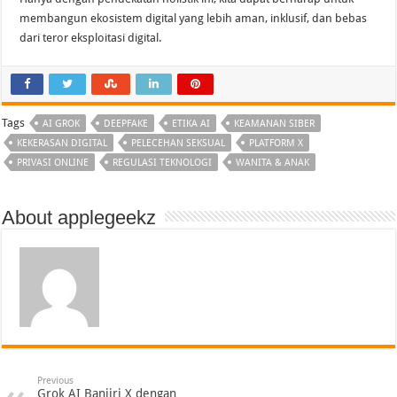
membangun ekosistem digital yang lebih aman, inklusif, dan bebas
dari teror eksploitasi digital.
Tags
AI GROK
DEEPFAKE
ETIKA AI
KEAMANAN SIBER
KEKERASAN DIGITAL
PELECEHAN SEKSUAL
PLATFORM X
PRIVASI ONLINE
REGULASI TEKNOLOGI
WANITA & ANAK
About applegeekz
Previous
Grok AI Banjiri X dengan