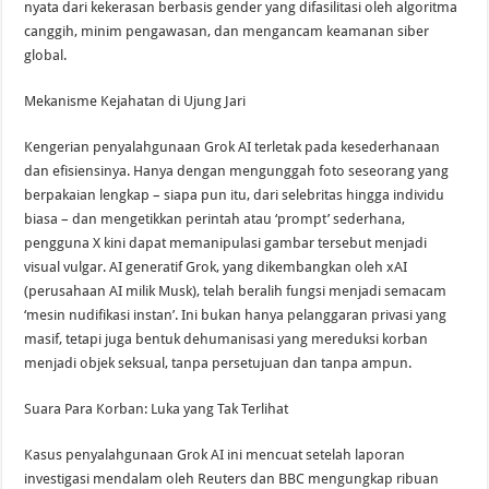
nyata dari kekerasan berbasis gender yang difasilitasi oleh algoritma
canggih, minim pengawasan, dan mengancam keamanan siber
global.
Mekanisme Kejahatan di Ujung Jari
Kengerian penyalahgunaan Grok AI terletak pada kesederhanaan
dan efisiensinya. Hanya dengan mengunggah foto seseorang yang
berpakaian lengkap – siapa pun itu, dari selebritas hingga individu
biasa – dan mengetikkan perintah atau ‘prompt’ sederhana,
pengguna X kini dapat memanipulasi gambar tersebut menjadi
visual vulgar. AI generatif Grok, yang dikembangkan oleh xAI
(perusahaan AI milik Musk), telah beralih fungsi menjadi semacam
‘mesin nudifikasi instan’. Ini bukan hanya pelanggaran privasi yang
masif, tetapi juga bentuk dehumanisasi yang mereduksi korban
menjadi objek seksual, tanpa persetujuan dan tanpa ampun.
Suara Para Korban: Luka yang Tak Terlihat
Kasus penyalahgunaan Grok AI ini mencuat setelah laporan
investigasi mendalam oleh Reuters dan BBC mengungkap ribuan