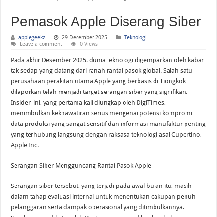
Apple Menurunkan Spesifikasi iPhone 18 karena Kekurangan Memori?
Pemasok Apple Diserang Siber
applegeekz
29 December 2025
Teknologi
Leave a comment
0 Views
Pada akhir Desember 2025, dunia teknologi digemparkan oleh kabar
tak sedap yang datang dari ranah rantai pasok global. Salah satu
perusahaan perakitan utama Apple yang berbasis di Tiongkok
dilaporkan telah menjadi target serangan siber yang signifikan.
Insiden ini, yang pertama kali diungkap oleh DigiTimes,
menimbulkan kekhawatiran serius mengenai potensi kompromi
data produksi yang sangat sensitif dan informasi manufaktur penting
yang terhubung langsung dengan raksasa teknologi asal Cupertino,
Apple Inc.
Serangan Siber Mengguncang Rantai Pasok Apple
Serangan siber tersebut, yang terjadi pada awal bulan itu, masih
dalam tahap evaluasi internal untuk menentukan cakupan penuh
pelanggaran serta dampak operasional yang ditimbulkannya.