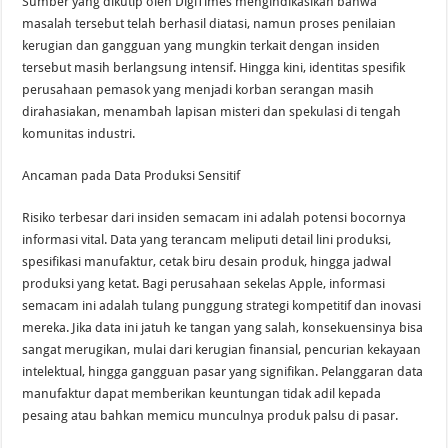
Sumber yang dikutip oleh DigiTimes mengindikasikan bahwa
masalah tersebut telah berhasil diatasi, namun proses penilaian
kerugian dan gangguan yang mungkin terkait dengan insiden
tersebut masih berlangsung intensif. Hingga kini, identitas spesifik
perusahaan pemasok yang menjadi korban serangan masih
dirahasiakan, menambah lapisan misteri dan spekulasi di tengah
komunitas industri.
Ancaman pada Data Produksi Sensitif
Risiko terbesar dari insiden semacam ini adalah potensi bocornya
informasi vital. Data yang terancam meliputi detail lini produksi,
spesifikasi manufaktur, cetak biru desain produk, hingga jadwal
produksi yang ketat. Bagi perusahaan sekelas Apple, informasi
semacam ini adalah tulang punggung strategi kompetitif dan inovasi
mereka. Jika data ini jatuh ke tangan yang salah, konsekuensinya bisa
sangat merugikan, mulai dari kerugian finansial, pencurian kekayaan
intelektual, hingga gangguan pasar yang signifikan. Pelanggaran data
manufaktur dapat memberikan keuntungan tidak adil kepada
pesaing atau bahkan memicu munculnya produk palsu di pasar.