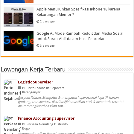
Apple Menurunkan Spesifikasi iPhone 18 karena
Kekurangan Memori?
2 days ago
Google AI Mode Rambah Reddit dan Media Sosial
untuk Saran ‘Ahli’ dalam Hasil Pencarian
3 days ago
Lowongan Kerja Terbaru
Logistic Supervisor
PT Porto Indonesia Sejahtera
Karanganyar
Responsibilities:Mengatur & mengawasi operasional logistik harian
(gudang, transportasi, distribusi)Memastikan stok & inventaris tercatat
akuratMengkoordinasikan tim...
Finance Accounting Supervisor
PT Perkasa Gemilang Distrindo
Bogor
Mengoordinasikan fungsi operasional untuk finance & acounting dan