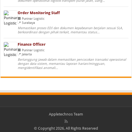
dokumen operasional logistik transport (surat jalan, uang...
Order Monitoring Staff
Puninar Logistic
Surabaya
Memastikan proses EDI dan dokumen kepabeanan berjalan sesuai SLA,
berkoordinasi dengan pihak terkait, memantau status...
Finance Officer
Puninar Logistic
Jakarta
Bertanggung jawab dalam memastikan pencocokan transaksi operasional
dengan data sistem, memantau laporan harian/mingguan,
mengidentifikasi anomali...
Appletechnos Team
© Copyright 2026, All Rights Reserved