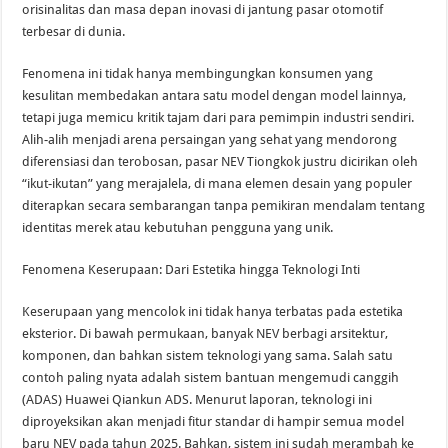
orisinalitas dan masa depan inovasi di jantung pasar otomotif
terbesar di dunia.
Fenomena ini tidak hanya membingungkan konsumen yang
kesulitan membedakan antara satu model dengan model lainnya,
tetapi juga memicu kritik tajam dari para pemimpin industri sendiri.
Alih-alih menjadi arena persaingan yang sehat yang mendorong
diferensiasi dan terobosan, pasar NEV Tiongkok justru dicirikan oleh
“ikut-ikutan” yang merajalela, di mana elemen desain yang populer
diterapkan secara sembarangan tanpa pemikiran mendalam tentang
identitas merek atau kebutuhan pengguna yang unik.
Fenomena Keserupaan: Dari Estetika hingga Teknologi Inti
Keserupaan yang mencolok ini tidak hanya terbatas pada estetika
eksterior. Di bawah permukaan, banyak NEV berbagi arsitektur,
komponen, dan bahkan sistem teknologi yang sama. Salah satu
contoh paling nyata adalah sistem bantuan mengemudi canggih
(ADAS) Huawei Qiankun ADS. Menurut laporan, teknologi ini
diproyeksikan akan menjadi fitur standar di hampir semua model
baru NEV pada tahun 2025. Bahkan, sistem ini sudah merambah ke