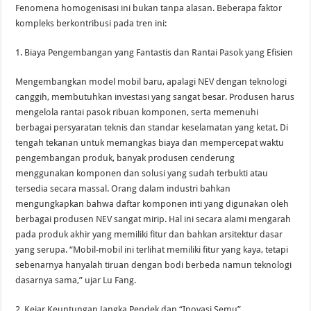
Fenomena homogenisasi ini bukan tanpa alasan. Beberapa faktor
kompleks berkontribusi pada tren ini:
1. Biaya Pengembangan yang Fantastis dan Rantai Pasok yang Efisien
Mengembangkan model mobil baru, apalagi NEV dengan teknologi
canggih, membutuhkan investasi yang sangat besar. Produsen harus
mengelola rantai pasok ribuan komponen, serta memenuhi
berbagai persyaratan teknis dan standar keselamatan yang ketat. Di
tengah tekanan untuk memangkas biaya dan mempercepat waktu
pengembangan produk, banyak produsen cenderung
menggunakan komponen dan solusi yang sudah terbukti atau
tersedia secara massal. Orang dalam industri bahkan
mengungkapkan bahwa daftar komponen inti yang digunakan oleh
berbagai produsen NEV sangat mirip. Hal ini secara alami mengarah
pada produk akhir yang memiliki fitur dan bahkan arsitektur dasar
yang serupa. “Mobil-mobil ini terlihat memiliki fitur yang kaya, tetapi
sebenarnya hanyalah tiruan dengan bodi berbeda namun teknologi
dasarnya sama,” ujar Lu Fang.
2. Kejar Keuntungan Jangka Pendek dan “Inovasi Semu”