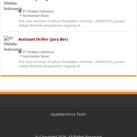
PT Widaka Indonesia
Kalimantan Barat
Pria Usia minimal 18 tahun Pendidikan minimal : SMK/D3/S1 jurusan
terkait Memiliki pengalaman magang di...
Assistant Driller (Juru Bor)
PT Widaka Indonesia
Kalimantan Barat
Pria Usia minimal 18 tahun Pendidikan minimal : SMK/D3/S1 jurusan
terkait Memiliki pengalaman magang di...
Appletechnos Team
© Copyright 2026, All Rights Reserved