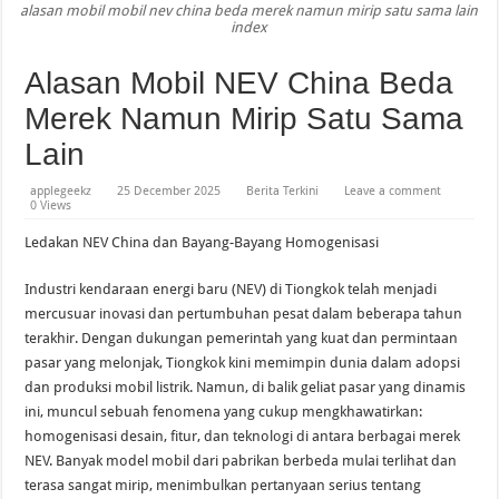
alasan mobil mobil nev china beda merek namun mirip satu sama lain
index
Rayakan Dua Dekade, ASUS ROG Perkenalkan Inovasi Dual Screen dan Kolabora
Alasan Mobil NEV China Beda
Masalah Roket, Misi Berawak NASA ke Bulan Kembali Ditunda
Merek Namun Mirip Satu Sama
M4 iPad Air: Yang Baru dan Kapan Hadir
Lain
applegeekz
25 December 2025
Berita Terkini
Leave a comment
0 Views
Ledakan NEV China dan Bayang-Bayang Homogenisasi
Industri kendaraan energi baru (NEV) di Tiongkok telah menjadi
mercusuar inovasi dan pertumbuhan pesat dalam beberapa tahun
terakhir. Dengan dukungan pemerintah yang kuat dan permintaan
pasar yang melonjak, Tiongkok kini memimpin dunia dalam adopsi
dan produksi mobil listrik. Namun, di balik geliat pasar yang dinamis
ini, muncul sebuah fenomena yang cukup mengkhawatirkan:
homogenisasi desain, fitur, dan teknologi di antara berbagai merek
NEV. Banyak model mobil dari pabrikan berbeda mulai terlihat dan
terasa sangat mirip, menimbulkan pertanyaan serius tentang