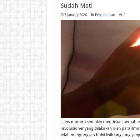
MacBook Air M5 Resmi Ha
Sudah Mati
Rahasia Menggunakan iPa
8 January 2026
Pengetahuan
0
iPad Generasi Terbaru H
WWDC 2026 Bikin Heboh! 
sains modern semakin mendekati pemahaman
revolusioner yang dilakukan oleh para ilm
telah mengungkap bukti fisik langsung ya