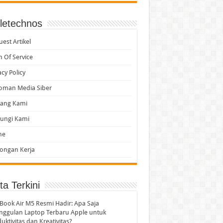
itas?
letechnos
est Artikel
ktivitas
 Of Service
acy Policy
oman Media Siber
tang Kami
ungi Kami
me
ongan Kerja
ta Terkini
ook Air M5 Resmi Hadir: Apa Saja
nggulan Laptop Terbaru Apple untuk
uktivitas dan Kreativitas?