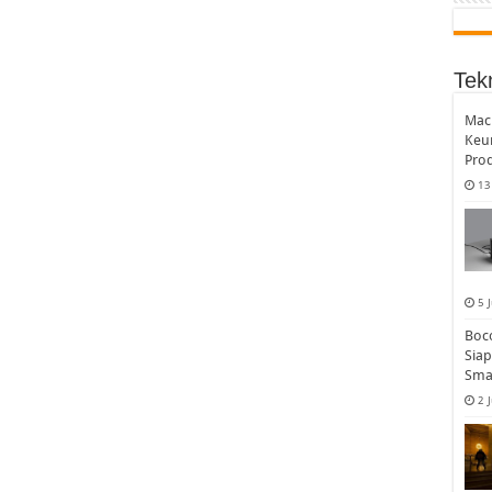
Tek
MacB
Keu
Prod
13
5 
Boco
Sia
Sma
2 