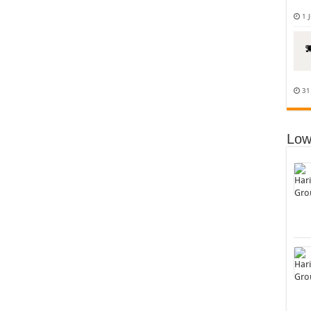
1 
31
Low