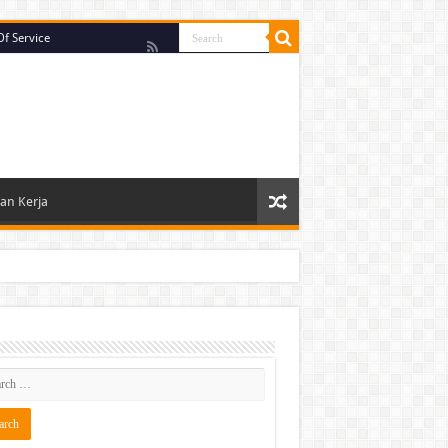
f Service
n Kerja