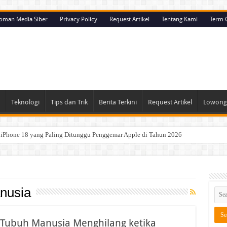
oman Media Siber
Privacy Policy
Request Artikel
Tentang Kami
Term O
Teknologi
Tips dan Trik
Berita Terkini
Request Artikel
Lowonga
u iPhone 18 yang Paling Ditunggu Penggemar Apple di Tahun 2026
e 18 yang Siap Meluncur: AI Lebih Pintar, Chip A20, dan Kamera Semakin Canggih
 Kenali Alasan Mengapa Sistem Keamanan Apple Sangat Sulit Ditembus
a Sandi Sulit Dibuka? Ini Teknologi Keamanan yang Melindungi Data Pengguna
nusia
iOS 27: Fitur Baru, Peningkatan Performa, dan Perubahan yang Paling Terasa
26: Desain Baru, AI Lebih Pintar, dan Baterai Lebih Tahan Lama
 Tubuh Manusia Menghilang ketika