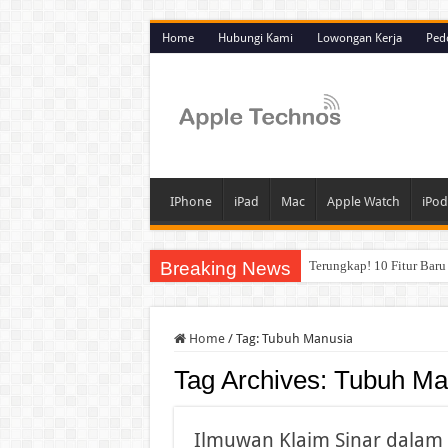
Home
Hubungi Kami
Lowongan Kerja
Ped
IPhone
iPad
Mac
Apple Watch
iPod
Breaking News
Terungkap! 10 Fitur Bar
Deretan Fitur Baru iPhon
Lupa Kode Sandi iPhone?
Home
/
Tag:
Tubuh Manusia
Mengapa iPhone yang Lup
Tag Archives:
Tubuh Ma
Perbandingan iOS 26 dan 
Menanti iPhone 18 Pro 20
Ilmuwan Klaim Sinar dalam