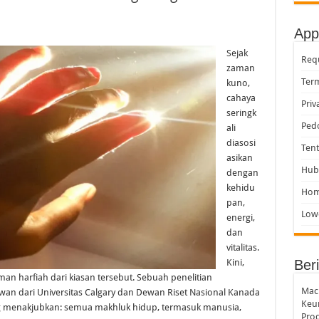
dir: Apa Saja Keunggulan Laptop Terbaru Apple untuk Produktivitas dan Kreativ
d Lebih Cepat dan Praktis: Tips Sederhana yang Wajib Dicoba Pengguna Baru
App
adir dengan Fitur Canggih: Ini Cara Memaksimalkan Penggunaannya
Sejak
Requ
zaman
Siri AI dan Fitur Pintar Terbaru iPhone yang Siap Mengubah Cara Pengguna Bera
Term
kuno,
cahaya
Priv
seringk
Ped
ali
diasosi
Ten
asikan
Hub
dengan
kehidu
Ho
pan,
Low
energi,
dan
vitalitas.
Kini,
Beri
 harfiah dari kiasan tersebut. Sebuah penelitian
MacB
uwan dari Universitas Calgary dan Dewan Riset Nasional Kanada
Keu
ng menakjubkan: semua makhluk hidup, termasuk manusia,
Prod