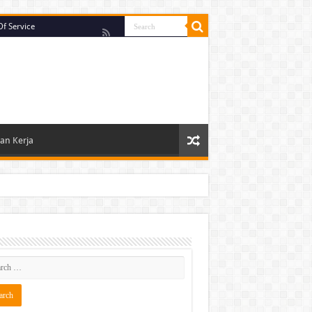
f Service
n Kerja