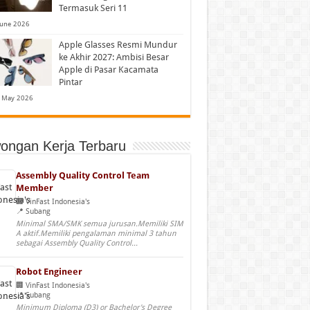
Termasuk Seri 11
June 2026
Apple Glasses Resmi Mundur
ke Akhir 2027: Ambisi Besar
Apple di Pasar Kacamata
Pintar
 May 2026
ongan Kerja Terbaru
Assembly Quality Control Team
Member
VinFast Indonesia's
Subang
Minimal SMA/SMK semua jurusan.Memiliki SIM
A aktif.Memiliki pengalaman minimal 3 tahun
sebagai Assembly Quality Control...
Robot Engineer
VinFast Indonesia's
Subang
Minimum Diploma (D3) or Bachelor's Degree