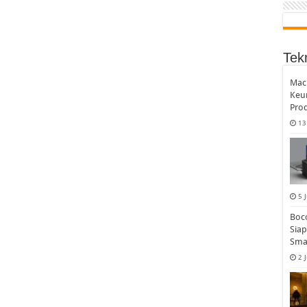
Tek
MacB
Keu
Prod
13
5 
Boco
Sia
Sma
2 