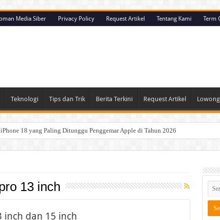
oman Media Siber
Privacy Policy
Request Artikel
Tentang Kami
Term O
Teknologi
Tips dan Trik
Berita Terkini
Request Artikel
Lowonga
u iPhone 18 yang Paling Ditunggu Penggemar Apple di Tahun 2026
e 18 yang Siap Meluncur: AI Lebih Pintar, Chip A20, dan Kamera Semakin Canggih
 Kenali Alasan Mengapa Sistem Keamanan Apple Sangat Sulit Ditembus
a Sandi Sulit Dibuka? Ini Teknologi Keamanan yang Melindungi Data Pengguna
ro 13 inch
iOS 27: Fitur Baru, Peningkatan Performa, dan Perubahan yang Paling Terasa
26: Desain Baru, AI Lebih Pintar, dan Baterai Lebih Tahan Lama
inch dan 15 inch