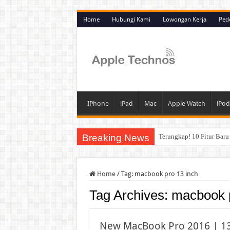
Home
Hubungi Kami
Lowongan Kerja
Ped
IPhone
iPad
Mac
Apple Watch
iPod
Breaking News
Terungkap! 10 Fitur Bar
Deretan Fitur Baru iPhon
Lupa Kode Sandi iPhone?
Home
/
Tag:
macbook pro 13 inch
Mengapa iPhone yang Lup
Tag Archives:
macbook p
Perbandingan iOS 26 dan 
Menanti iPhone 18 Pro 20
New MacBook Pro 2016 | 13 