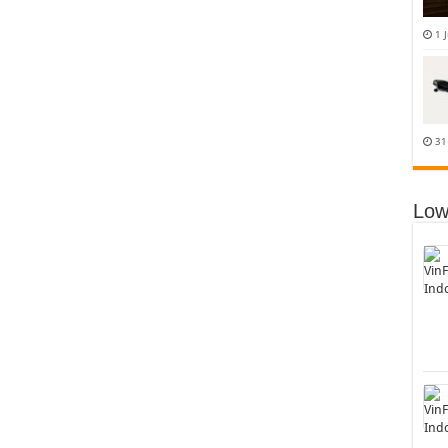
1 
31
Low