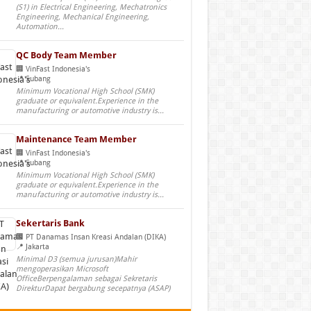
(S1) in Electrical Engineering, Mechatronics
Engineering, Mechanical Engineering,
Automation...
QC Body Team Member
VinFast Indonesia's
Subang
Minimum Vocational High School (SMK)
graduate or equivalent.Experience in the
manufacturing or automotive industry is...
Maintenance Team Member
VinFast Indonesia's
Subang
Minimum Vocational High School (SMK)
graduate or equivalent.Experience in the
manufacturing or automotive industry is...
Sekertaris Bank
PT Danamas Insan Kreasi Andalan (DIKA)
Jakarta
Minimal D3 (semua jurusan)Mahir
mengoperasikan Microsoft
OfficeBerpengalaman sebagai Sekretaris
DirekturDapat bergabung secepatnya (ASAP)