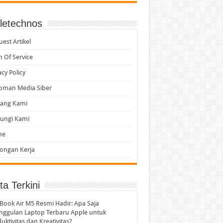
itas?
letechnos
est Artikel
ktivitas
 Of Service
acy Policy
oman Media Siber
tang Kami
ungi Kami
me
ongan Kerja
ta Terkini
ook Air M5 Resmi Hadir: Apa Saja
nggulan Laptop Terbaru Apple untuk
uktivitas dan Kreativitas?