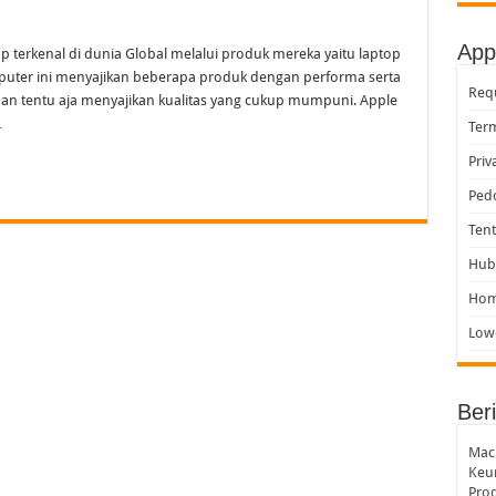
dir: Apa Saja Keunggulan Laptop Terbaru Apple untuk Produktivitas dan Kreativ
d Lebih Cepat dan Praktis: Tips Sederhana yang Wajib Dicoba Pengguna Baru
App
terkenal di dunia Global melalui produk mereka yaitu laptop
mputer ini menyajikan beberapa produk dengan performa serta
adir dengan Fitur Canggih: Ini Cara Memaksimalkan Penggunaannya
Requ
Dan tentu aja menyajikan kualitas yang cukup mumpuni. Apple
Siri AI dan Fitur Pintar Terbaru iPhone yang Siap Mengubah Cara Pengguna Bera
…
Term
Priv
Ped
Ten
Hub
Ho
Low
Beri
MacB
Keu
Prod