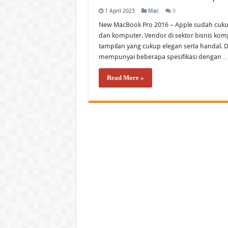
MacBook Air M5 Resmi Ha
1 April 2023
Mac
0
Rahasia Menggunakan iPa
New MacBook Pro 2016 – Apple sudah cukup 
dan komputer. Vendor di sektor bisnis ko
iPad Generasi Terbaru H
tampilan yang cukup elegan serta handal. 
WWDC 2026 Bikin Heboh! 
mempunyai beberapa spesifikasi dengan 
Read More »