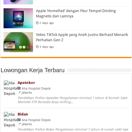
Apple ‘HomePad’ dengan Fitur Tempel Dinding
Magnetis dan Lainnya
2 days ago
Video TikTok Apple yang Aneh Justru Berhasil Menarik
Perhatian Gen Z
3 days ago
Lowongan Kerja Terbaru
Apoteker
Alia Hospital Depok
Jakarta
Pendidikan Profesi Apoteker Pengalaman minimal 1 tahun di Rumah Sakit
Memiliki STR Bersedia kerja shifting...
Bidan
Alia Hospital Depok
Jakarta
Pendidikan Profesi Bidan Pengalaman minimal 1 tahun di rumah sakit tipe