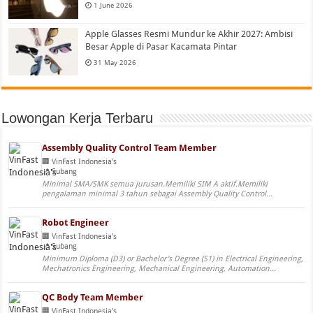
1 June 2026
Apple Glasses Resmi Mundur ke Akhir 2027: Ambisi
Besar Apple di Pasar Kacamata Pintar
31 May 2026
Lowongan Kerja Terbaru
Assembly Quality Control Team Member
VinFast Indonesia's
Subang
Minimal SMA/SMK semua jurusan.Memiliki SIM A aktif.Memiliki
pengalaman minimal 3 tahun sebagai Assembly Quality Control...
Robot Engineer
VinFast Indonesia's
Subang
Minimum Diploma (D3) or Bachelor's Degree (S1) in Electrical Engineering,
Mechatronics Engineering, Mechanical Engineering, Automation...
QC Body Team Member
VinFast Indonesia's