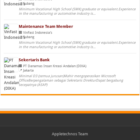
Subang
Minimum Vocational High School (SMK) graduate or equivalent.Experience
in the manufacturing or automotive industry is...
Maintenance Team Member
VinFast Indonesia's
Subang
Minimum Vocational High School (SMK) graduate or equivalent.Experience
in the manufacturing or automotive industry is...
Sekertaris Bank
PT Danamas Insan Kreasi Andalan (DIKA)
Jakarta
Minimal D3 (semua jurusan)Mahir mengoperasikan Microsoft
OfficeBerpengalaman sebagai Sekretaris DirekturDapat bergabung
secepatnya (ASAP)
Appletechnos Team