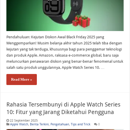
Akankah Apple Meluncurkan Perangkat Baru di WWDC 2026? Ini Prediksi Terb
Pendahuluan: Kejutan Diskon Awal Black Friday 2025 yang
Menggemparkan! Musim belanja akhir tahun 2025 telah tiba dengan
kejutan yang tak terduga, khususnya bagi para penggemar teknologi
dan produk Apple. Amazon, raksasa e-commerce global, baru saja
meluncurkan penawaran diskon yang benar-benar fenomenal untuk
salah satu produk unggulannya, Apple Watch Series 10. …
Read More »
Rahasia Tersembunyi di Apple Watch Series
10: Fitur yang Jarang Diketahui Pengguna
22 September 2025
Apple Watch
,
Berita Terkini
,
Pengetahuan
,
Tips and Trick
0