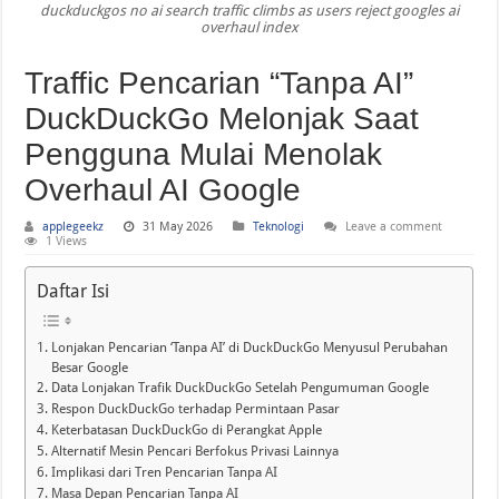
duckduckgos no ai search traffic climbs as users reject googles ai
WWDC 2026 Bikin Heboh! Siri AI dan Fitur Pintar Terbaru iPhone yang Siap M
overhaul index
Traffic Pencarian “Tanpa AI”
DuckDuckGo Melonjak Saat
Pengguna Mulai Menolak
Overhaul AI Google
applegeekz
31 May 2026
Teknologi
Leave a comment
1 Views
Daftar Isi
Lonjakan Pencarian ‘Tanpa AI’ di DuckDuckGo Menyusul Perubahan
Besar Google
Data Lonjakan Trafik DuckDuckGo Setelah Pengumuman Google
Respon DuckDuckGo terhadap Permintaan Pasar
Keterbatasan DuckDuckGo di Perangkat Apple
Alternatif Mesin Pencari Berfokus Privasi Lainnya
Implikasi dari Tren Pencarian Tanpa AI
Masa Depan Pencarian Tanpa AI