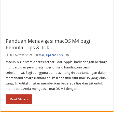
WWDC 2026 Bikin Heboh! Siri AI dan Fitur Pintar Terbaru iPhone yang Siap M
Panduan Menavigasi macOS M4 bagi
Pemula: Tips & Trik
28 November 2024
Mac
,
Tips and Trick
0
MacOS M4, sistem operasi terbaru dari Apple, hadir dengan berbagai
fitur baru dan peningkatan performa dibandingkan versi
sebelumnya. Bagi pengguna pemula, mungkin ada tantangan dalam
memahami navigasi antara aplikasi dan fitur-fitur macOS yang lebih
canggih. Artikel ini akan memberikan beberapa tips dan trik untuk
membantu Anda menguasai macOS M4 dengan …
Read More »